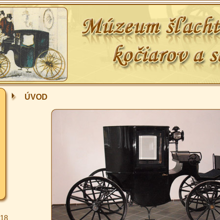
ÚVOD
.18