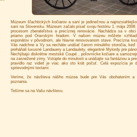
Múzeum šľachtických kočiarov a saní je jedinečnou a najrozsiahlejšo
saní na Slovensku. Múzeum začalo písať svoju históriu 1. mája 2008.
procesom zberateľstva a precíznej renovácie. Nachádza sa v ob
priamo pod Oravským hradom. V našom múzeu môžete vzhliadn
exponátov v pôvodnom, ale hlavne renovovanom stave. Precízna kval
Vás nadchne a Vy sa necháte unášať čarom minulého storočia, keď 
preháňali luxusné Landauery a Landaulety, elegantné Mylordy pre páno
Nechýbajú diskrétne mestské Coupé , poľovnícke kočiare a samozrej
na zasnežené zimy. Vstúpte do minulosti a unášajte sa fantáziou a pre
pravidlo raz vidieť je viac ako sto krát počuť. Celá expozícia je
sprievodnými textami.
Veríme, že návšteva nášho múzea bude pre Vás obohatením a r
poznania.
Tešíme sa na Vašu návštevu.