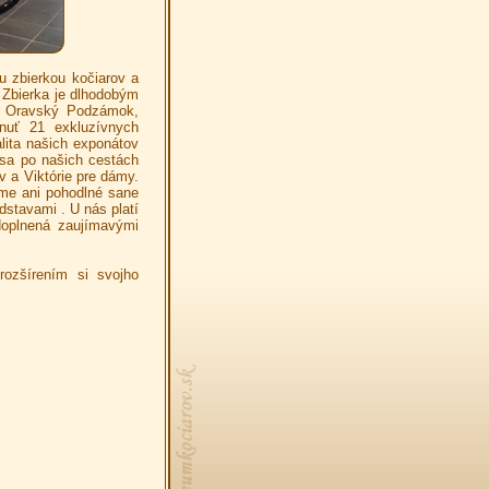
u zbierkou kočiarov a
 Zbierka je dlhodobým
ci Oravský Podzámok,
uť 21 exkluzívnych
ita našich exponátov
sa po našich cestách
v a Viktórie pre dámy.
me ani pohodlné sane
dstavami . U nás platí
 doplnená zaujímavými
ozšírením si svojho